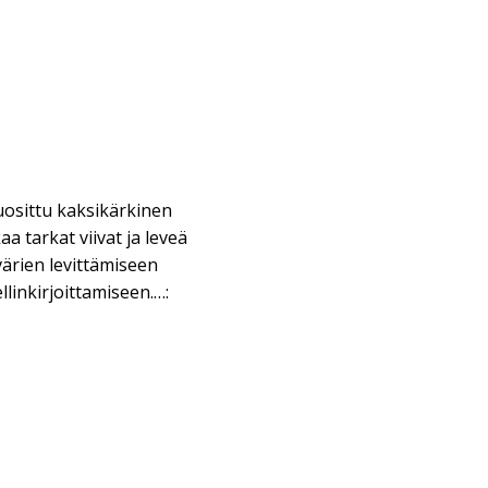
osittu kaksikärkinen
aa tarkat viivat ja leveä
 värien levittämiseen
llinkirjoittamiseen.…: