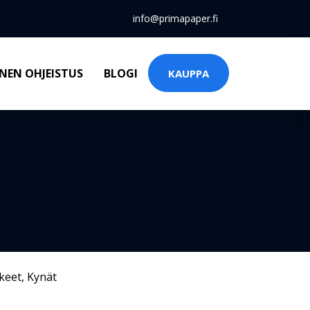
info@primapaper.fi
NEN OHJEISTUS
BLOGI
KAUPPA
keet
,
Kynät