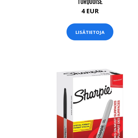
TURQUOISE
4 EUR
LISÄTIETOJA