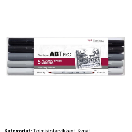
Kategoriat:
Toimistotarvikkeet
,
Kynät