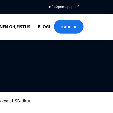
info@primapaper.fi
NEN OHJEISTUS
BLOGI
KAUPPA
kkeet
,
USB-tikut