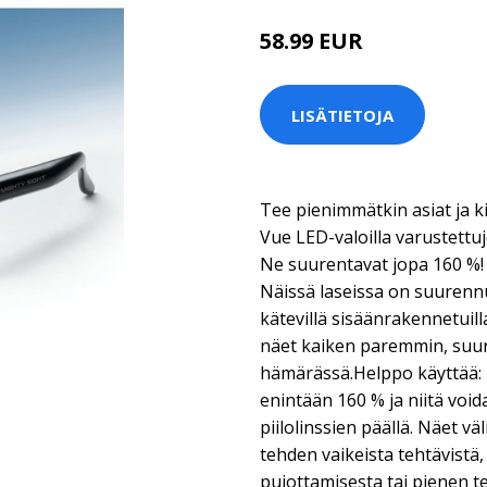
58.99 EUR
LISÄTIETOJA
Tee pienimmätkin asiat ja k
Vue LED-valoilla varustettuj
Ne suurentavat jopa 160 %!
Näissä laseissa on suurennu
kätevillä sisäänrakennetuilla
näet kaiken paremmin, suu
hämärässä.Helppo käyttää: U
enintään 160 % ja niitä voida
piilolinssien päällä. Näet v
tehden vaikeista tehtävistä
pujottamisesta tai pienen t