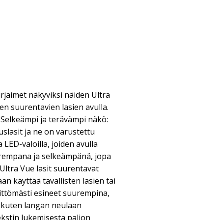
irjaimet näkyviksi näiden Ultra
en suurentavien lasien avulla.
 Selkeämpi ja terävämpi näkö:
slasit ja ne on varustettu
 LED-valoilla, joiden avulla
rempana ja selkeämpänä, jopa
ltra Vue lasit suurentavat
an käyttää tavallisten lasien tai
älittömästi esineet suurempina,
, kuten langan neulaan
ekstin lukemisesta paljon