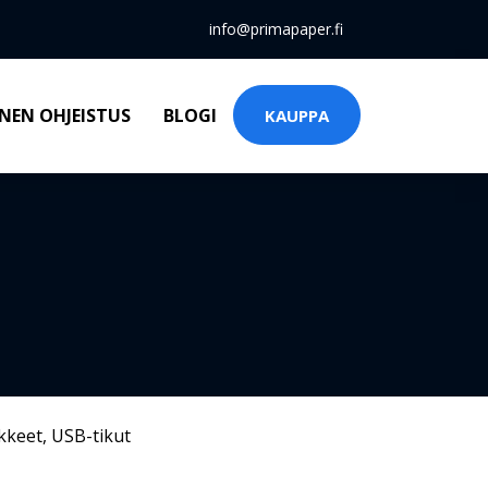
info@primapaper.fi
NEN OHJEISTUS
BLOGI
KAUPPA
kkeet
,
USB-tikut