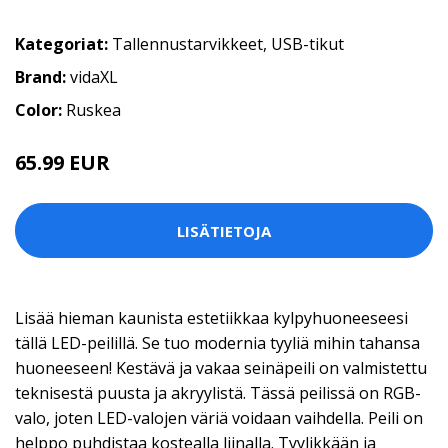
Kategoriat:
Tallennustarvikkeet
,
USB-tikut
Brand:
vidaXL
Color:
Ruskea
65.99 EUR
LISÄTIETOJA
Lisää hieman kaunista estetiikkaa kylpyhuoneeseesi
tällä LED-peilillä. Se tuo modernia tyyliä mihin tahansa
huoneeseen! Kestävä ja vakaa seinäpeili on valmistettu
teknisestä puusta ja akryylistä. Tässä peilissä on RGB-
valo, joten LED-valojen väriä voidaan vaihdella. Peili on
helppo puhdistaa kostealla liinalla. Tyylikkään ja