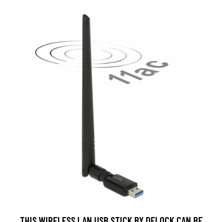
THIS WIRELESS LAN USB STICK BY DELOCK CAN BE