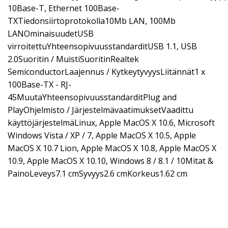
10Base-T, Ethernet 100Base-
TXTiedonsiirtoprotokolla10Mb LAN, 100Mb
LANOminaisuudetUSB
virroitettuYhteensopivuusstandarditUSB 1.1, USB
2.0Suoritin / MuistiSuoritinRealtek
SemiconductorLaajennus / KytkeytyvyysLiitännät1 x
100Base-TX - RJ-
45MuutaYhteensopivuusstandarditPlug and
PlayOhjelmisto / JärjestelmävaatimuksetVaadittu
käyttöjärjestelmäLinux, Apple MacOS X 10.6, Microsoft
Windows Vista / XP / 7, Apple MacOS X 10.5, Apple
MacOS X 10.7 Lion, Apple MacOS X 10.8, Apple MacOS X
10.9, Apple MacOS X 10.10, Windows 8 / 8.1 / 10Mitat &
PainoLeveys7.1 cmSyvyys2.6 cmKorkeus1.62 cm