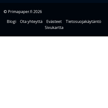
© Primapaper.fi 2026
Blogi
Ota yhteyttä
Evästeet
Tietosuojakäytäntö
Sivukartta