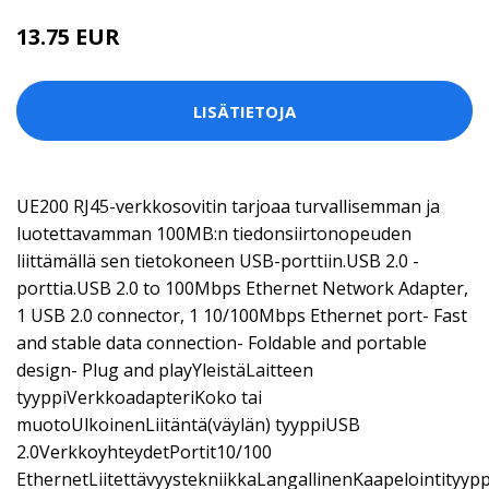
13.75 EUR
LISÄTIETOJA
UE200 RJ45-verkkosovitin tarjoaa turvallisemman ja
luotettavamman 100MB:n tiedonsiirtonopeuden
liittämällä sen tietokoneen USB-porttiin.USB 2.0 -
porttia.USB 2.0 to 100Mbps Ethernet Network Adapter,
1 USB 2.0 connector, 1 10/100Mbps Ethernet port- Fast
and stable data connection- Foldable and portable
design- Plug and playYleistäLaitteen
tyyppiVerkkoadapteriKoko tai
muotoUlkoinenLiitäntä(väylän) tyyppiUSB
2.0VerkkoyhteydetPortit10/100
EthernetLiitettävyystekniikkaLangallinenKaapelointityyp