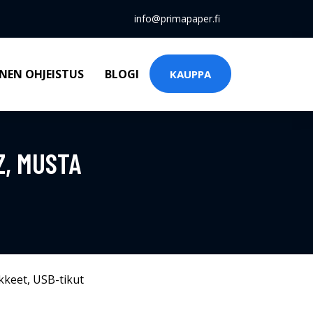
info@primapaper.fi
NEN OHJEISTUS
BLOGI
KAUPPA
Z, MUSTA
kkeet
,
USB-tikut