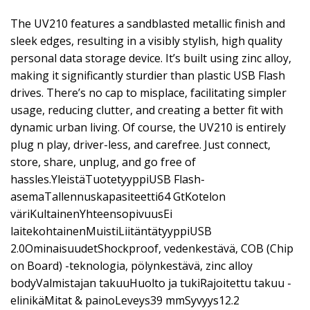
The UV210 features a sandblasted metallic finish and
sleek edges, resulting in a visibly stylish, high quality
personal data storage device. It’s built using zinc alloy,
making it significantly sturdier than plastic USB Flash
drives. There’s no cap to misplace, facilitating simpler
usage, reducing clutter, and creating a better fit with
dynamic urban living. Of course, the UV210 is entirely
plug n play, driver-less, and carefree. Just connect,
store, share, unplug, and go free of
hassles.YleistäTuotetyyppiUSB Flash-
asemaTallennuskapasiteetti64 GtKotelon
väriKultainenYhteensopivuusEi
laitekohtainenMuistiLiitäntätyyppiUSB
2.0OminaisuudetShockproof, vedenkestävä, COB (Chip
on Board) -teknologia, pölynkestävä, zinc alloy
bodyValmistajan takuuHuolto ja tukiRajoitettu takuu -
elinikäMitat & painoLeveys39 mmSyvyys12.2