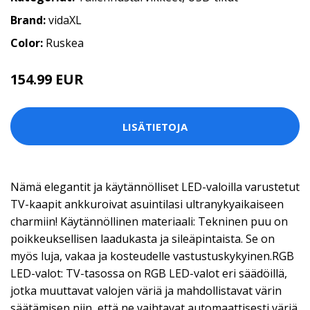
Brand:
vidaXL
Color:
Ruskea
154.99 EUR
LISÄTIETOJA
Nämä elegantit ja käytännölliset LED-valoilla varustetut
TV-kaapit ankkuroivat asuintilasi ultranykyaikaiseen
charmiin! Käytännöllinen materiaali: Tekninen puu on
poikkeuksellisen laadukasta ja sileäpintaista. Se on
myös luja, vakaa ja kosteudelle vastustuskykyinen.RGB
LED-valot: TV-tasossa on RGB LED-valot eri säädöillä,
jotka muuttavat valojen väriä ja mahdollistavat värin
säätämisen niin, että ne vaihtavat automaattisesti väriä.