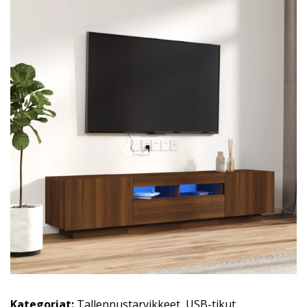
Kategoriat:
Tallennustarvikkeet
,
USB-tikut