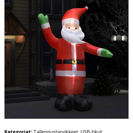
Kategoriat:
Tallennustarvikkeet
,
USB-tikut