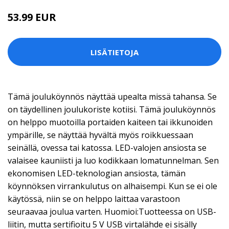
53.99 EUR
LISÄTIETOJA
Tämä jouluköynnös näyttää upealta missä tahansa. Se
on täydellinen joulukoriste kotiisi. Tämä jouluköynnös
on helppo muotoilla portaiden kaiteen tai ikkunoiden
ympärille, se näyttää hyvältä myös roikkuessaan
seinällä, ovessa tai katossa. LED-valojen ansiosta se
valaisee kauniisti ja luo kodikkaan lomatunnelman. Sen
ekonomisen LED-teknologian ansiosta, tämän
köynnöksen virrankulutus on alhaisempi. Kun se ei ole
käytössä, niin se on helppo laittaa varastoon
seuraavaa joulua varten. Huomioi:Tuotteessa on USB-
liitin, mutta sertifioitu 5 V USB virtalähde ei sisälly