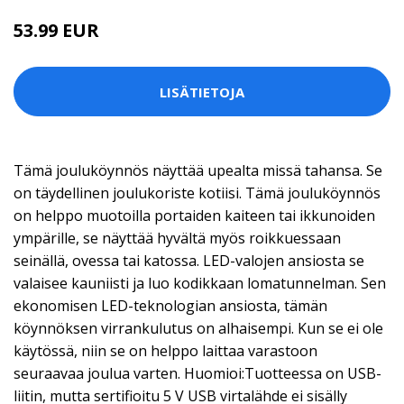
53.99 EUR
LISÄTIETOJA
Tämä jouluköynnös näyttää upealta missä tahansa. Se
on täydellinen joulukoriste kotiisi. Tämä jouluköynnös
on helppo muotoilla portaiden kaiteen tai ikkunoiden
ympärille, se näyttää hyvältä myös roikkuessaan
seinällä, ovessa tai katossa. LED-valojen ansiosta se
valaisee kauniisti ja luo kodikkaan lomatunnelman. Sen
ekonomisen LED-teknologian ansiosta, tämän
köynnöksen virrankulutus on alhaisempi. Kun se ei ole
käytössä, niin se on helppo laittaa varastoon
seuraavaa joulua varten. Huomioi:Tuotteessa on USB-
liitin, mutta sertifioitu 5 V USB virtalähde ei sisälly