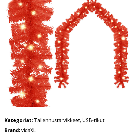
Kategoriat:
Tallennustarvikkeet
,
USB-tikut
Brand:
vidaXL