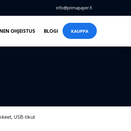
info@primapaper.fi
NEN OHJEISTUS
BLOGI
KAUPPA
kkeet
,
USB-tikut