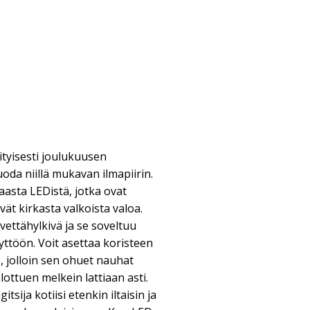
ityisesti joulukuusen
uoda niillä mukavan ilmapiirin.
asta LEDistä, jotka ovat
vät kirkasta valkoista valoa.
vettähylkivä ja se soveltuu
yttöön. Voit asettaa koristeen
, jolloin sen ohuet nauhat
ulottuen melkein lattiaan asti.
tsija kotiisi etenkin iltaisin ja