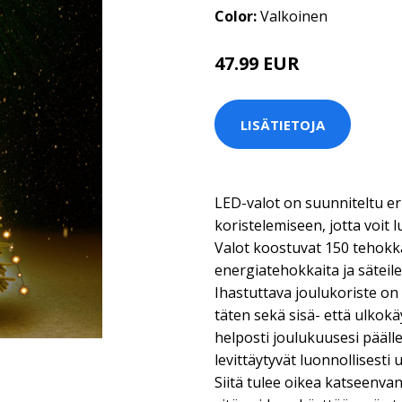
Color:
Valkoinen
47.99 EUR
LISÄTIETOJA
LED-valot on suunniteltu er
koristelemiseen, jotta voit l
Valot koostuvat 150 tehokka
energiatehokkaita ja säteile
Ihastuttava joulukoriste on 
täten sekä sisä- että ulkokä
helposti joulukuusesi päälle
levittäytyvät luonnollisesti 
Siitä tulee oikea katseenvangi