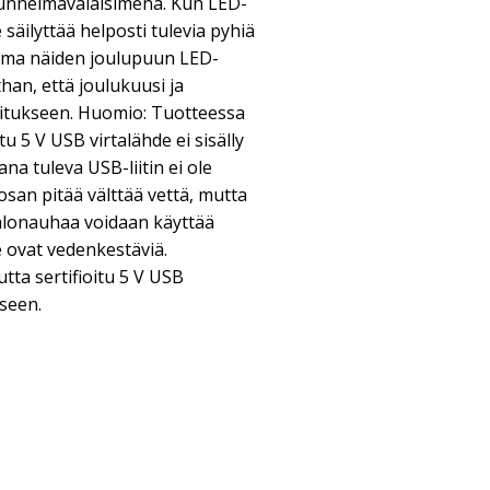
tunnelmavalaisimena. Kun LED-
 säilyttää helposti tulevia pyhiä
loma näiden joulupuun LED-
han, että joulukuusi ja
oimitukseen. Huomio: Tuotteessa
itu 5 V USB virtalähde ei sisälly
a tuleva USB-liitin ei ole
san pitää välttää vettä, mutta
alonauhaa voidaan käyttää
e ovat vedenkestäviä.
tta sertifioitu 5 V USB
kseen.