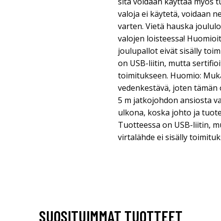
sitä voidaan käyttää myös 
valoja ei käytetä, voidaan ne
varten. Vietä hauska joulu
valojen loisteessa! Huomioit
joulupallot eivät sisälly t
on USB-liitin, mutta sertifio
toimitukseen. Huomio: Mukan
vedenkestävä, joten tämän o
5 m jatkojohdon ansiosta v
ulkona, koska johto ja tuot
Tuotteessa on USB-liitin, mu
virtalähde ei sisälly toimitu
SUOSITUIMMAT TUOTTEET