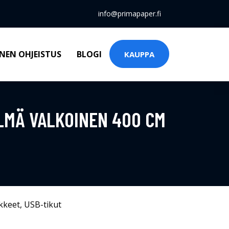
info@primapaper.fi
NEN OHJEISTUS
BLOGI
KAUPPA
LMÄ VALKOINEN 400 CM
kkeet
,
USB-tikut