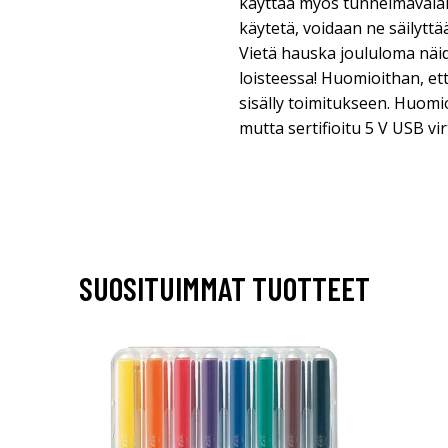
käyttää myös tunnelmavalai
käytetä, voidaan ne säilyttä
Vietä hauska joululoma näi
loisteessa! Huomioithan, ett
sisälly toimitukseen. Huomio
mutta sertifioitu 5 V USB vir
SUOSITUIMMAT TUOTTEET