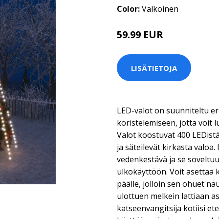
Color:
Valkoinen
59.99 EUR
LISÄTIETOJA
LED-valot on suunniteltu er
koristelemiseen, jotta voit l
Valot koostuvat 400 LEDistä
ja säteilevät kirkasta valoa.
vedenkestävä ja se soveltuu
ulkokäyttöön. Voit asettaa 
päälle, jolloin sen ohuet nau
ulottuen melkein lattiaan ast
katseenvangitsija kotiisi ete