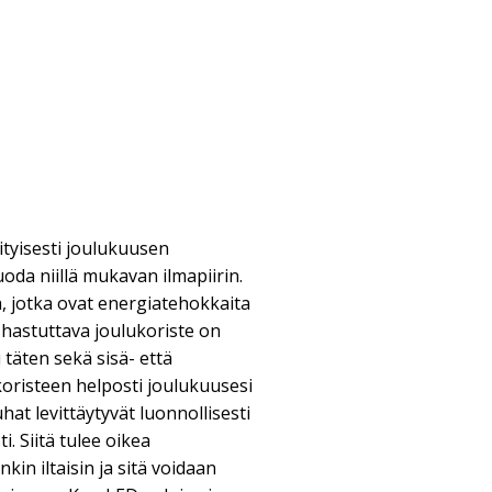
ityisesti joulukuusen
uoda niillä mukavan ilmapiirin.
, jotka ovat energiatehokkaita
 Ihastuttava joulukoriste on
 täten sekä sisä- että
koristeen helposti joulukuusesi
hat levittäytyvät luonnollisesti
i. Siitä tulee oikea
nkin iltaisin ja sitä voidaan