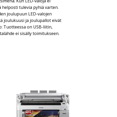
simena. Kun LED-valoja ei
ä helposti tulevia pyhiä varten.
den joulupuun LED-valojen
ä joulukuusi ja joulupallot eivät
: Tuotteessa on USB-liitin,
talähde ei sisälly toimitukseen.