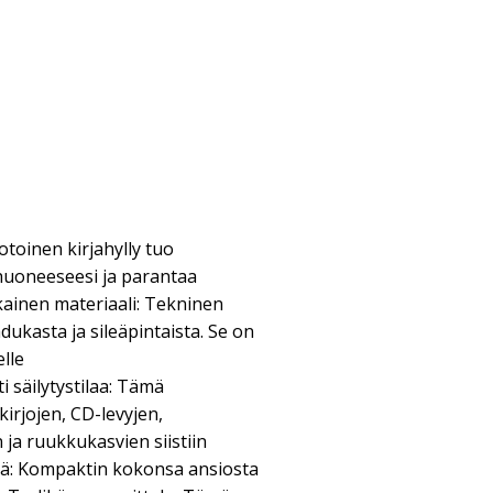
oinen kirjahylly tuo
huoneeseesi ja parantaa
kainen materiaali: Tekninen
ukasta ja sileäpintaista. Se on
lle
 säilytystilaa: Tämä
 kirjojen, CD-levyjen,
 ja ruukkukasvien siistiin
ävä: Kompaktin kokonsa ansiosta