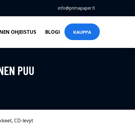
info@primapaper.fi
NEN OHJEISTUS
BLOGI
KAUPPA
INEN PUU
kkeet
,
CD-levyt