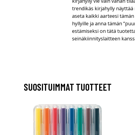
kirjahylly vie vain vähän til
trendikäs kirjahylly näyttää
aseta kaikki aarteesi tämän 
hyllyille ja anna tämän “pu
estämiseksi on tätä tuotet
seinäkiinnityslaitteen kanss
SUOSITUIMMAT TUOTTEET