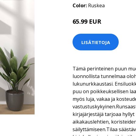
Color:
Ruskea
65.99 EUR
LISÄTIETOJA
Tämä perinteinen puun muot
luonnollista tunnelmaa olo
lukunurkkaustasi. Ensiluok
puu on poikkeuksellisen laad
myös luja, vakaa ja kosteude
vastustuskykyinen.Runsaasti
kirjajärjestäjä tarjoaa hyllyt
aikakauslehtien, koristeiden
säilyttämiseen.Tilaa sääst