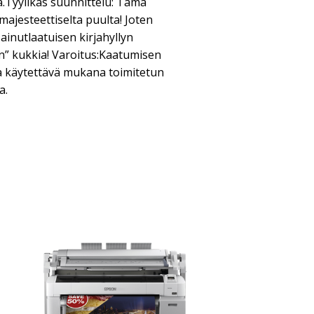
aa.Tyylikäs suunnittelu: Tämä
 majesteettiselta puulta! Joten
ainutlaatuisen kirjahyllyn
un” kukkia! Varoitus:Kaatumisen
ta käytettävä mukana toimitetun
a.