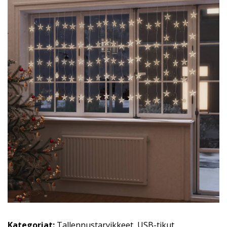
Kategoriat:
Tallennustarvikkeet
,
USB-tikut