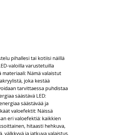
lu pihallesi tai kotiisi näillä
LED-valoilla varustetuilla
ä materiaali: Nämä valaistut
akryylistä, joka kestää
voidaan tarvittaessa puhdistaa
Energiaa säästävä LED:
energiaa säästävää ja
käät valoefektit: Näissä
an eri valoefektiä: kaikkien
ksoittainen, hitaasti hehkuva,
, välkkyvä ja jatkuva valaistus.