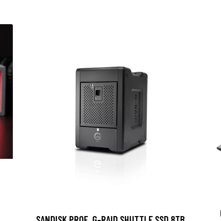
SANDISK PROF. G-RAID SHUTTLE SSD 8TB