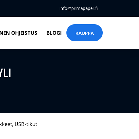
info@primapaper.fi
NEN OHJEISTUS
BLOGI
KAUPPA
YLI
kkeet
,
USB-tikut