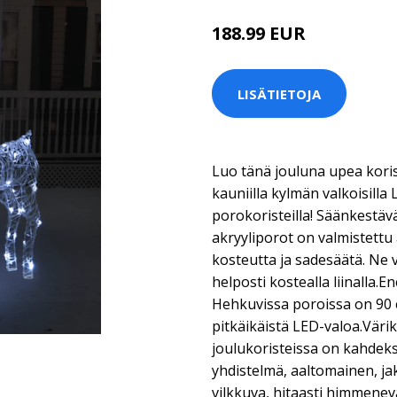
188.99 EUR
LISÄTIETOJA
Luo tänä jouluna upea koriste
kauniilla kylmän valkoisilla 
porokoristeilla! Säänkestäv
akryyliporot on valmistettu 
kosteutta ja sadesäätä. Ne 
helposti kostealla liinalla.
Hehkuvissa poroissa on 90 
pitkäikäistä LED-valoa.Värik
joulukoristeissa on kahdeks
yhdistelmä, aaltomainen, ja
vilkkuva, hitaasti himmenevä