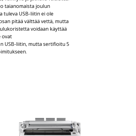
luo taianomaista joulun
uleva USB-liitin ei ole
san pitää välttää vettä, mutta
ulukoristetta voidaan käyttää
e ovat
USB-liitin, mutta sertifioitu 5
toimitukseen.