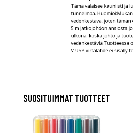
Tämä valaisee kauniisti ja 
tunnelmaa. Huomioi:Mukana t
vedenkestävä, joten tämän o
5 m jatkojohdon ansiosta jo
ulkona, koska johto ja tuot
vedenkestäviä.Tuotteessa on 
V USB virtalähde ei sisälly 
SUOSITUIMMAT TUOTTEET