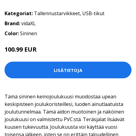
Kategoriat:
Tallennustarvikkeet
,
USB-tikut
Brand:
vidaXL
Color:
Sininen
100.99 EUR
LISÄTIETOJA
Tämä sininen keinojoulukuusi muodostaa upean
keskipisteen joulukoristeillesi, luoden ainutlaatuista
joulutunnelmaa. Tämä aidon muotoinen ja näköinen
joulukuusi on valmistettu PVC:stä. Teräsjalat lisäävät
kuusen tukevuutta. Joulukuusta voi käyttää vuosi
toisensa jälkeen, joten se on erittäin taloudellinen