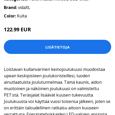
Brand:
vidaXL
Color:
Kulta
122.99 EUR
LISÄTIETOJA
Loistavan kullanvärinen keinojoulukuusi muodostaa
upean keskipisteen joulukoristeillesi, luoden
ainutlaatuista joulutunnelmaa. Tämä kaunis, aidon
muotoinen ja näköinen joulukuusi on valmistettu
PET:stä. Teräsjalat lisäävät kuusen tukevuutta.
Joulukuusta voi käyttää vuosi toisensa jälkeen, joten se
on erittäin taloudellinen ratkaisu aitoon kuuseen
verrattuna. Energiatehokkaiden LED-valojen ansiosta,