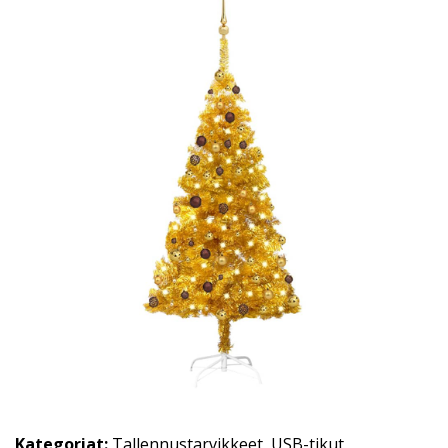
Kategoriat:
Tallennustarvikkeet
,
USB-tikut