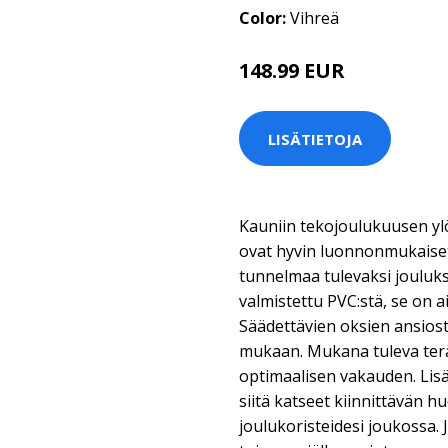
Color:
Vihreä
148.99 EUR
LISÄTIETOJA
Kauniin tekojoulukuusen yl
ovat hyvin luonnonmukaiset,
tunnelmaa tulevaksi jouluk
valmistettu PVC:stä, se on 
Säädettävien oksien ansiost
mukaan. Mukana tuleva terä
optimaalisen vakauden. Lis
siitä katseet kiinnittävän 
joulukoristeidesi joukossa. 