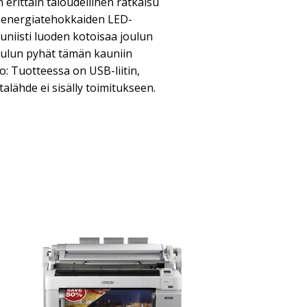
n erittäin taloudellinen ratkaisu
. energiatehokkaiden LED-
auniisti luoden kotoisaa joulun
oulun pyhät tämän kauniin
: Tuotteessa on USB-liitin,
talähde ei sisälly toimitukseen.