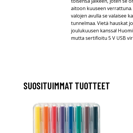
toisensa jälkeen, joten se o
aitoon kuuseen verrattuna
valojen avulla se valaisee k
tunnelmaa. Vietä hauskat j
joulukuusen kanssa! Huomio
mutta sertifioitu 5 V USB vir
SUOSITUIMMAT TUOTTEET