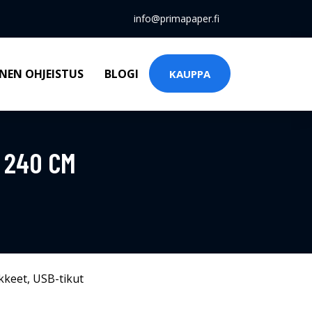
info@primapaper.fi
NEN OHJEISTUS
BLOGI
KAUPPA
 240 CM
kkeet
,
USB-tikut