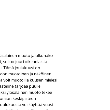
ösalainen muoto ja ulkonäkö
 se luo juuri oikeanlaista
si. Tämä joulukuusi on
aidon muotoinen ja näköinen.
a voit muotoilla kuusen mielesi
steline tarjoaa puulle
äksi ylösalainen muoto tekee
huomion keskipisteen
Joulukuusta voi käyttää vuosi