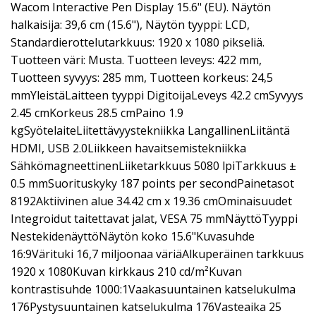
Wacom Interactive Pen Display 15.6" (EU). Näytön
halkaisija: 39,6 cm (15.6"), Näytön tyyppi: LCD,
Standardierottelutarkkuus: 1920 x 1080 pikseliä.
Tuotteen väri: Musta. Tuotteen leveys: 422 mm,
Tuotteen syvyys: 285 mm, Tuotteen korkeus: 24,5
mmYleistäLaitteen tyyppi DigitoijaLeveys 42.2 cmSyvyys
2.45 cmKorkeus 28.5 cmPaino 1.9
kgSyötelaiteLiitettävyystekniikka LangallinenLiitäntä
HDMI, USB 2.0Liikkeen havaitsemistekniikka
SähkömagneettinenLiiketarkkuus 5080 lpiTarkkuus ±
0.5 mmSuorituskyky 187 points per secondPainetasot
8192Aktiivinen alue 34.42 cm x 19.36 cmOminaisuudet
Integroidut taitettavat jalat, VESA 75 mmNäyttöTyyppi
NestekidenäyttöNäytön koko 15.6"Kuvasuhde
16:9Värituki 16,7 miljoonaa väriäAlkuperäinen tarkkuus
1920 x 1080Kuvan kirkkaus 210 cd/m²Kuvan
kontrastisuhde 1000:1Vaakasuuntainen katselukulma
176Pystysuuntainen katselukulma 176Vasteaika 25