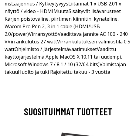
msLaajennus / KytkeytyvyysLiitännät 1 x USB 2.01 x
näyttö / video - HDMIMuutaSisältyvät lisävarusteet
Kärjen poistoväline, piirtimen kiinnitin, kynäteline,
Wacom Pro Pen 2, 3 in 1 cable (HDMI/USB
2.0/power)VirransyöttöVaadittava jännite AC 100 - 240
VVirrankulutus 27 wattVirrankulutuksen valmiustila 0.5
wattOhjelmisto / JärjestelmävaatimuksetVaadittu
käyttöjärjestelmä Apple MacOS X 10.11 tai uudempi,
Microsoft Windows 7 / 8.1 / 10 (32/64 bits)Valmistajan
takuuHuolto ja tuki Rajoitettu takuu - 3 vuotta
SUOSITUIMMAT TUOTTEET