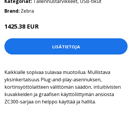
Kategoriat:
Tallennustarvikkeet
,
USB-tikut
Brand:
Zebra
1425.38 EUR
LISÄTIETOJA
Kaikkialle sopivaa sulavaa muotoilua. Mullistava
yksinkertaisuus Plug-and-play-asennuksen,
kortinsyöttölaitteen välittömän säädön, intuitiivisten
kuvakkeiden ja graafisen käyttöliittymän ansiosta
ZC300-sarjaa on helppo käyttää ja hallita.