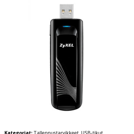
Kategoriat:
Tallennustarvikkeet
,
USB-tikut