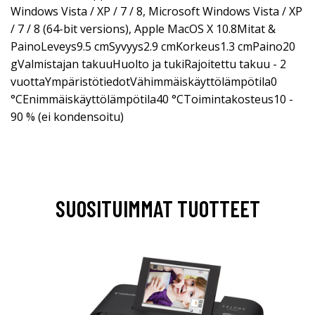
Windows Vista / XP / 7 / 8, Microsoft Windows Vista / XP
/ 7 / 8 (64-bit versions), Apple MacOS X 10.8Mitat &
PainoLeveys9.5 cmSyvyys2.9 cmKorkeus1.3 cmPaino20
gValmistajan takuuHuolto ja tukiRajoitettu takuu - 2
vuottaYmpäristötiedotVähimmäiskäyttölämpötila0
°CEnimmäiskäyttölämpötila40 °CToimintakosteus10 -
90 % (ei kondensoitu)
SUOSITUIMMAT TUOTTEET