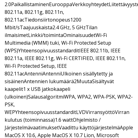
2.0PaikallistaminenEurooppaVerkkoyhteydetLiitettävyyst
802.11a, 802.11g, 802.11n,
802.11acTiedonsiirtonopeus1200
Mbit/sTaajuuskaista2.4 GHz, 5 GHzTilan
ilmaisimetLinkki/toimintaOminaisuudetWi-Fi
Multimedia (WMM) tuki, Wi-Fi Protected Setup
(WPS)YhteensopivuusstandarditIEEE 802.11b, IEEE
802.11a, IEEE 802.11g, Wi-Fi CERTIFIED, IEEE 802.11n,
Wi-Fi Protected Setup, IEEE
802.11acAntenniAntenniUlkoinen sisällytetty ja
sisäinenAntennien lukumäärä2MuutaSisältyvät
kaapelit1 x USB jatkokaapeli
(ulkoinen)SalausalgoritmiWPA, WPA2, WPA-PSK, WPA2-
PSK,
WEPYhteensopivuusstandarditLVDVirransyöttöVirran
kulutus (toiminnassa)1.6 wattOhjelmisto /
JärjestelmävaatimuksetVaadittu käyttöjärjestelmäApple
MacOS X 10.6, Apple MacOS X 10.7 Lion, Microsoft