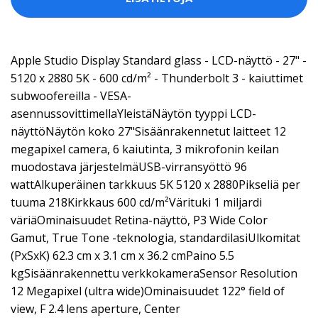
Apple Studio Display Standard glass - LCD-näyttö - 27" -
5120 x 2880 5K - 600 cd/m² - Thunderbolt 3 - kaiuttimet
subwoofereilla - VESA-
asennussovittimellaYleistäNäytön tyyppi LCD-
näyttöNäytön koko 27"Sisäänrakennetut laitteet 12
megapixel camera, 6 kaiutinta, 3 mikrofonin keilan
muodostava järjestelmäUSB-virransyöttö 96
wattAlkuperäinen tarkkuus 5K 5120 x 2880Pikseliä per
tuuma 218Kirkkaus 600 cd/m²Värituki 1 miljardi
väriäOminaisuudet Retina-näyttö, P3 Wide Color
Gamut, True Tone -teknologia, standardilasiUlkomitat
(PxSxK) 62.3 cm x 3.1 cm x 36.2 cmPaino 5.5
kgSisäänrakennettu verkkokameraSensor Resolution
12 Megapixel (ultra wide)Ominaisuudet 122° field of
view, F 2.4 lens aperture, Center