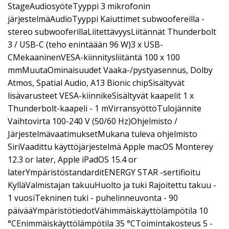
StageAudiosyöteTyyppi 3 mikrofonin
järjestelmäAudioTyyppi Kaiuttimet subwoofereilla -
stereo subwooferillaLiitettävyysLiitännät Thunderbolt
3 / USB-C (teho enintäään 96 W)3 x USB-
CMekaaninenVESA-kiinnitysliitäntä 100 x 100
mmMuutaOminaisuudet Vaaka-/pystyasennus, Dolby
Atmos, Spatial Audio, A13 Bionic chipSisältyvät
lisävarusteet VESA-kiinnikeSisältyvät kaapelit 1 x
Thunderbolt-kaapeli - 1 mVirransyöttöTulojännite
Vaihtovirta 100-240 V (50/60 Hz)Ohjelmisto /
JärjestelmävaatimuksetMukana tuleva ohjelmisto
SiriVaadittu käyttöjärjestelmä Apple macOS Monterey
12.3 or later, Apple iPadOS 15.4 or
laterYmpäristöstandarditENERGY STAR -sertifioitu
KylläValmistajan takuuHuolto ja tuki Rajoitettu takuu -
1 vuosiTekninen tuki - puhelinneuvonta - 90
päivääYmpäristötiedotVähimmäiskäyttölämpötila 10
°CEnimmäiskäyttölämpötila 35 °CToimintakosteus 5 -