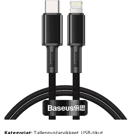
Kategoriat:
Tallennustarvikkeet
,
USB-tikut