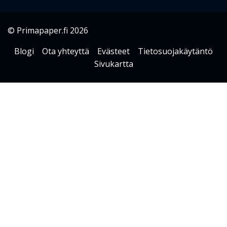
© Primapaper.fi 2026
Blogi
Ota yhteyttä
Evästeet
Tietosuojakäytäntö
Sivukartta