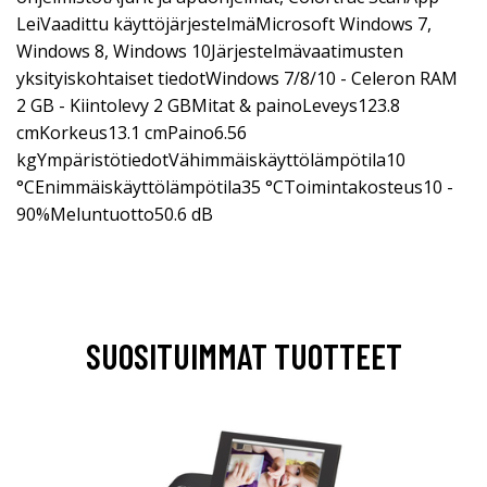
LeiVaadittu käyttöjärjestelmäMicrosoft Windows 7,
Windows 8, Windows 10Järjestelmävaatimusten
yksityiskohtaiset tiedotWindows 7/8/10 - Celeron RAM
2 GB - Kiintolevy 2 GBMitat & painoLeveys123.8
cmKorkeus13.1 cmPaino6.56
kgYmpäristötiedotVähimmäiskäyttölämpötila10
°CEnimmäiskäyttölämpötila35 °CToimintakosteus10 -
90%Meluntuotto50.6 dB
SUOSITUIMMAT TUOTTEET