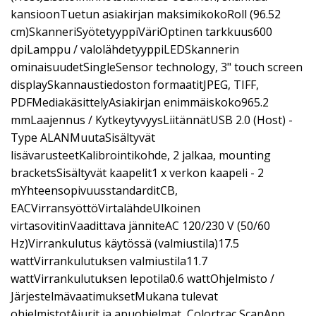
kansioonTuetun asiakirjan maksimikokoRoll (96.52
cm)SkanneriSyötetyyppiVäriOptinen tarkkuus600
dpiLamppu / valolähdetyyppiLEDSkannerin
ominaisuudetSingleSensor technology, 3" touch screen
displaySkannaustiedoston formaatitJPEG, TIFF,
PDFMediakäsittelyAsiakirjan enimmäiskoko965.2
mmLaajennus / KytkeytyvyysLiitännätUSB 2.0 (Host) -
Type ALANMuutaSisältyvät
lisävarusteetKalibrointikohde, 2 jalkaa, mounting
bracketsSisältyvät kaapelit1 x verkon kaapeli - 2
mYhteensopivuusstandarditCB,
EACVirransyöttöVirtalähdeUlkoinen
virtasovitinVaadittava jänniteAC 120/230 V (50/60
Hz)Virrankulutus käytössä (valmiustila)17.5
wattVirrankulutuksen valmiustila11.7
wattVirrankulutuksen lepotila0.6 wattOhjelmisto /
JärjestelmävaatimuksetMukana tulevat
ohjelmistotAjurit ja apuohjelmat, Colortrac ScanApp