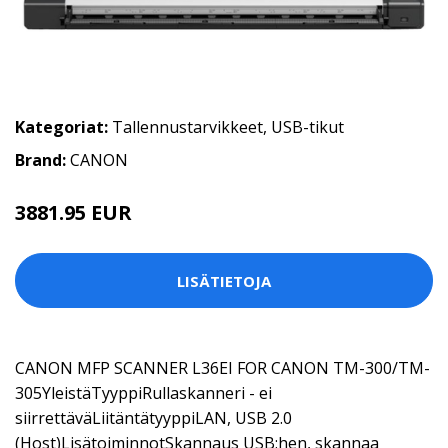
Kategoriat:
Tallennustarvikkeet
,
USB-tikut
Brand:
CANON
3881.95 EUR
LISÄTIETOJA
CANON MFP SCANNER L36EI FOR CANON TM-300/TM-
305YleistäTyyppiRullaskanneri - ei
siirrettäväLiitäntätyyppiLAN, USB 2.0
(Host)LisätoiminnotSkannaus USB:hen, skannaa