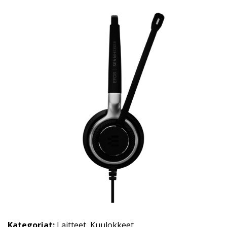
Kategoriat:
Laitteet
,
Kuulokkeet