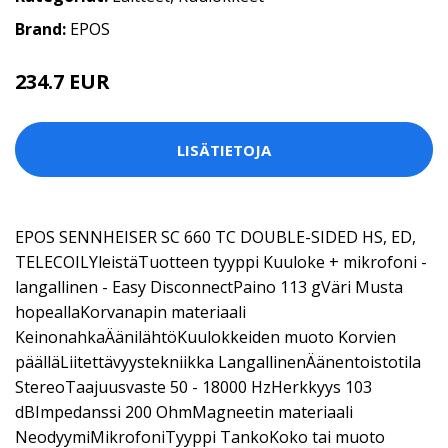
Brand:
EPOS
234.7 EUR
LISÄTIETOJA
EPOS SENNHEISER SC 660 TC DOUBLE-SIDED HS, ED,
TELECOILYleistäTuotteen tyyppi Kuuloke + mikrofoni -
langallinen - Easy DisconnectPaino 113 gVäri Musta
hopeallaKorvanapin materiaali
KeinonahkaÄänilähtöKuulokkeiden muoto Korvien
päälläLiitettävyystekniikka LangallinenÄänentoistotila
StereoTaajuusvaste 50 - 18000 HzHerkkyys 103
dBImpedanssi 200 OhmMagneetin materiaali
NeodyymiMikrofoniTyyppi TankoKoko tai muoto