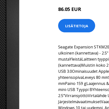
86.05 EUR
LISÄTIETOJA
Seagate Expansion STKM2000
ulkoinen (kannettava) - 2.5" 
mustaYleistäLaitteen tyyppi
(kannettava)Muistin koko 2 
USB 3.0Ominaisuudet Apple
yhteensopivaLeveys 80 mm
mmPaino 159 gLaajennus & Li
mini-USB Tyyppi BYhteenso
2.5"VirransyöttöVirtalähde
JärjestelmävaatimuksetVaad
Windows 10 tai uudempi, Ap