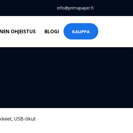
info@primapaper.fi
NEN OHJEISTUS
BLOGI
KAUPPA
kkeet
,
USB-tikut