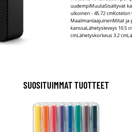
uudempiMuutaSisältyvät kaap
ulkoinen - 45.72 cmKotelon 
MaailmanlaajuinenMitat ja
kanssaLähetysleveys 10.5 c
cmLähetyskorkeus 3.2 cmLä
SUOSITUIMMAT TUOTTEET