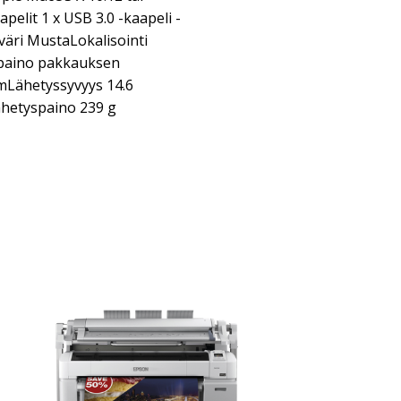
elit 1 x USB 3.0 -kaapeli -
väri MustaLokalisointi
 paino pakkauksen
mLähetyssyvyys 14.6
hetyspaino 239 g