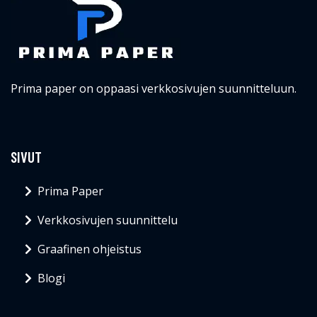
Verkkosivujen suunnittelu
Graafinen ohjeistus
Blogi
YHTEYSTIEDOT
info@primapaper.fi
© Primapaper.fi 2026
Blogi
Ota yhteyttä
Evästeet
Tietosuojakäytäntö
Sivukartta