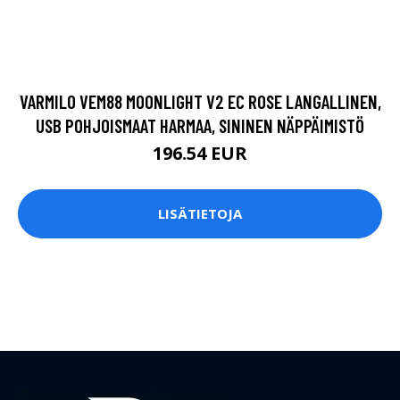
Prima paper on oppaasi verkkosivujen suunnitteluun.
SIVUT
Prima Paper