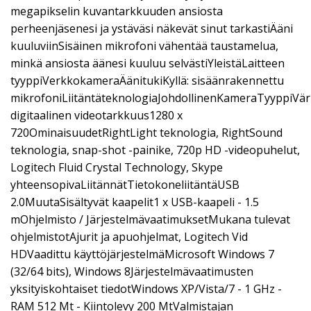
megapikselin kuvantarkkuuden ansiosta
perheenjäsenesi ja ystäväsi näkevät sinut tarkastiÄäni
kuuluviinSisäinen mikrofoni vähentää taustamelua,
minkä ansiosta äänesi kuuluu selvästiYleistäLaitteen
tyyppiVerkkokameraÄänitukiKyllä: sisäänrakennettu
mikrofoniLiitäntäteknologiaJohdollinenKameraTyyppiVär
digitaalinen videotarkkuus1280 x
720OminaisuudetRightLight teknologia, RightSound
teknologia, snap-shot -painike, 720p HD -videopuhelut,
Logitech Fluid Crystal Technology, Skype
yhteensopivaLiitännätTietokoneliitäntäUSB
2.0MuutaSisältyvät kaapelit1 x USB-kaapeli - 1.5
mOhjelmisto / JärjestelmävaatimuksetMukana tulevat
ohjelmistotAjurit ja apuohjelmat, Logitech Vid
HDVaadittu käyttöjärjestelmäMicrosoft Windows 7
(32/64 bits), Windows 8Järjestelmävaatimusten
yksityiskohtaiset tiedotWindows XP/Vista/7 - 1 GHz -
RAM 512 Mt - Kiintolevy 200 MtValmistajan