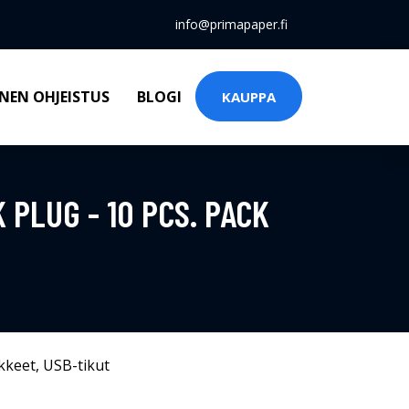
info@primapaper.fi
NEN OHJEISTUS
BLOGI
KAUPPA
 PLUG - 10 PCS. PACK
kkeet
,
USB-tikut