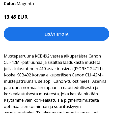
Color:
Magenta
13.45 EUR
LISÄTIETOJA
Mustepatruuna KCB492 vastaa alkuperäistä Canon
CLI-42M -patruunaa ja sisältää laadukasta musteta,
joilla tulostat noin 410 asiakirjasivua (ISO/IEC 24711).
Koska KCB492 korvaa alkuperäisen Canon CLI-42M -
mustepatruunan, se sopii Canon-tulostimeesi. Asenna
patruuna normaaliin tapaan ja nauti edullisesta ja
korkealaatuisesta musteesta, joka kestää pitkään.
Käytämme vain korkealaatuisia pigmenttimusteita
optimaalisen toiminnan ja suorituskyvyn
varmistamiseksi. Tuloksena on luotettavan selkeä