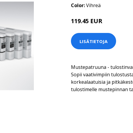
Color:
Vihreä
119.45 EUR
LISÄTIETOJA
Mustepatruuna - tulostinva
Sopii vaativimpiin tulostust
korkealaatuisia ja pitkäkesto
tulostimelle mustepinnan t