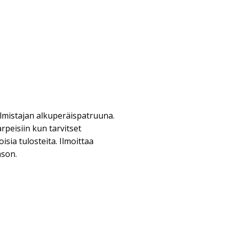
lmistajan alkuperäispatruuna.
arpeisiin kun tarvitset
isia tulosteita. Ilmoittaa
ason.