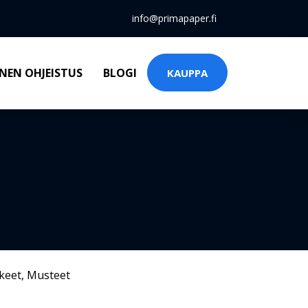
info@primapaper.fi
NEN OHJEISTUS
BLOGI
KAUPPA
keet
,
Musteet