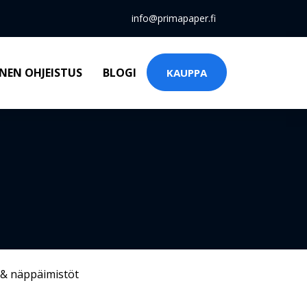
info@primapaper.fi
NEN OHJEISTUS
BLOGI
KAUPPA
 & näppäimistöt