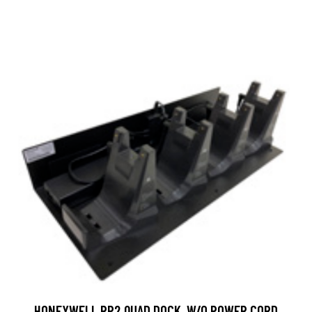
HONEYWELL RP2 QUAD DOCK, W/O POWER CORD