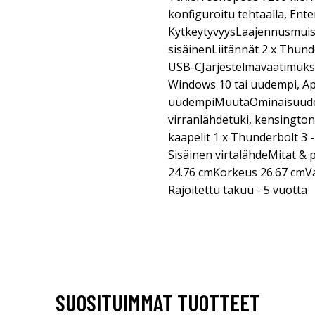
konfiguroitu tehtaalla, Ent
KytkeytyvyysLaajennusmuisti
sisäinenLiitännät 2 x Thunde
USB-CJärjestelmävaatimukse
Windows 10 tai uudempi, Ap
uudempiMuutaOminaisuudet 
virranlähdetuki, kensington
kaapelit 1 x Thunderbolt 3 
Sisäinen virtalähdeMitat &
24.76 cmKorkeus 26.67 cmVa
Rajoitettu takuu - 5 vuotta
SUOSITUIMMAT TUOTTEET