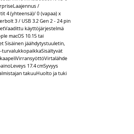
erpriseLaajennus /
t 4 (yhteensä)/ 0 (vapaa) x
rbolt 3 / USB 3.2 Gen 2 - 24 pin
tVaadittu käyttöjärjestelmä
ple macOS 10.15 tai
Sisäinen jäähdytystuuletin,
-turvalukkopaikkaSisältyvät
-kaapeliVirransyöttöVirtalähde
 painoLeveys 17.4 cmSyvyys
lmistajan takuuHuolto ja tuki