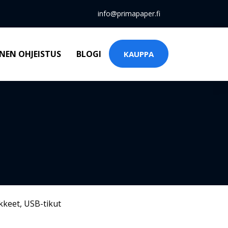
info@primapaper.fi
NEN OHJEISTUS
BLOGI
KAUPPA
kkeet
,
USB-tikut