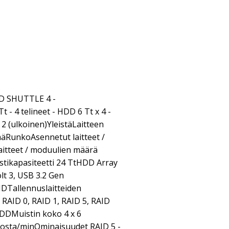
ID SHUTTLE 4 -
 - 4 telineet - HDD 6 Tt x 4 -
2 (ulkoinen)YleistäLaitteen
äRunkoAsennetut laitteet /
itteet / moduulien määrä
stikapasiteetti 24 TtHDD Array
lt 3, USB 3.2 Gen
DTallennuslaitteiden
AID 0, RAID 1, RAID 5, RAID
DDMuistin koko 4 x 6
rosta/minOminaisuudet RAID 5 -