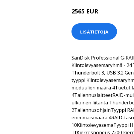
2565 EUR
LISÄTIETOJA
SanDisk Professional G-RA
Kiintolevyasemaryhmä - 24 Tt
Thunderbolt 3, USB 3.2 Gen 
tyyppi Kiintolevyasemaryhm
moduulien määrä 4Tuetut la
4TallennuslaitteetRAID-mui
ulkoinen liitäntä Thunderbo
2TallennusohjainTyyppi RAI
enimmäismäärä 4RAID-taso R
10KiintolevyasemaTyyppi H
TtKierrosnopeus 7200 kier