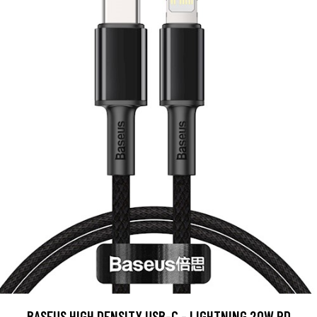
BASEUS HIGH DENSITY USB-C - LIGHTNING 20W PD