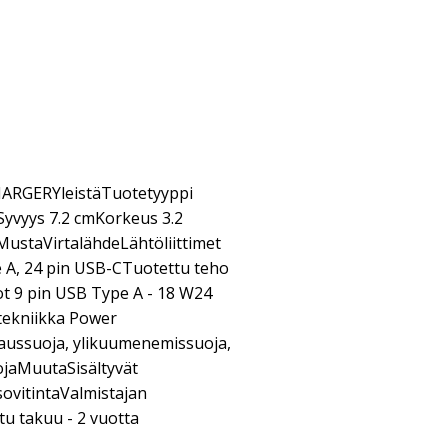
RGERYleistäTuotetyyppi
Syvyys 7.2 cmKorkeus 3.2
MustaVirtalähdeLähtöliittimet
e A, 24 pin USB-CTuotettu teho
dot 9 pin USB Type A - 18 W24
tekniikka Power
taussuoja, ylikuumenemissuoja,
uojaMuutaSisältyvät
sovitintaValmistajan
tu takuu - 2 vuotta