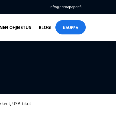
info@primapaper.fi
NEN OHJEISTUS
BLOGI
KAUPPA
kkeet
,
USB-tikut