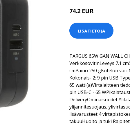
74.2 EUR
LISÄTIETOJA
TARGUS 65W GAN WALL CHA
VerkkosovitinLeveys 7.1 cm
cmPaino 250 gKotelon väri 
Kokonais- 2: 9 pin USB Typ
65 watti(a)Virtalaitteen tie
pin USB-C - 65 WPikalataus
DeliveryOminaisuudet Ylila
ylijännitesuojaus, ylivirtas
lisävarusteet 4 virtapistoke
takuuHuolto ja tuki Rajoitet