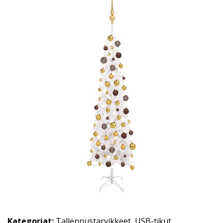
Kategoriat:
Tallennustarvikkeet
,
USB-tikut