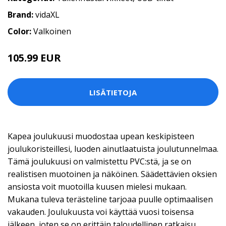
Brand:
vidaXL
Color:
Valkoinen
105.99 EUR
LISÄTIETOJA
Kapea joulukuusi muodostaa upean keskipisteen
joulukoristeillesi, luoden ainutlaatuista joulutunnelmaa.
Tämä joulukuusi on valmistettu PVC:stä, ja se on
realistisen muotoinen ja näköinen. Säädettävien oksien
ansiosta voit muotoilla kuusen mielesi mukaan.
Mukana tuleva terästeline tarjoaa puulle optimaalisen
vakauden. Joulukuusta voi käyttää vuosi toisensa
jälkeen, joten se on erittäin taloudellinen ratkaisu