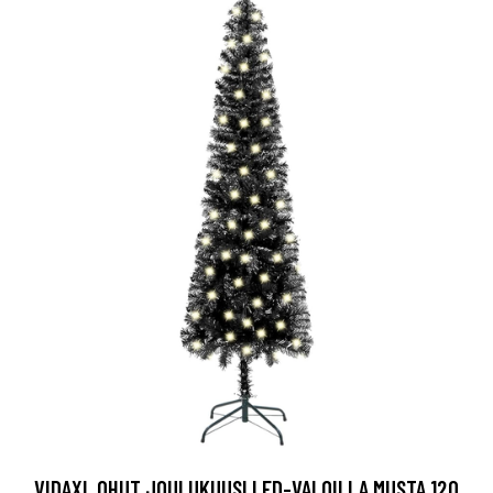
VIDAXL OHUT JOULUKUUSI LED-VALOILLA MUSTA 120