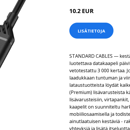
10.2 EUR
LISÄTIETOJA
STANDARD CABLES — kestävä
luotettava datakaapeli päivi
vetotestattu 3 000 kertaa. 
laadukkaan tuntuman ja vii
lataustuotteista löydät kai
(Premium) lisävarusteista k
lisävarusteisiin, virtapankit,
kaapelit on suunniteltu hark
mobiiliosaamisella ja todiste
ainutlaatuisen kestäviä - r
yhteyksiä ja lisätä itseluott