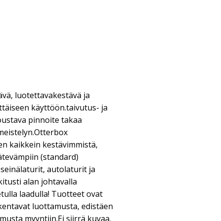
, luotettavakestävä ja
ttäiseen käyttöön.taivutus- ja
Joustava pinnoite takaa
meistelyn.Otterbox
ken kaikkein kestävimmistä,
ätevämpiin (standard)
 seinälaturit, autolaturit ja
itusti alan johtavalla
tulla laadulla! Tuotteet ovat
akentavat luottamusta, edistäen
amusta myyntiin.Ei siirrä kuvaa.