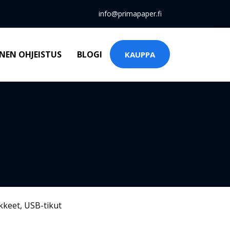
info@primapaper.fi
NEN OHJEISTUS
BLOGI
KAUPPA
kkeet
,
USB-tikut